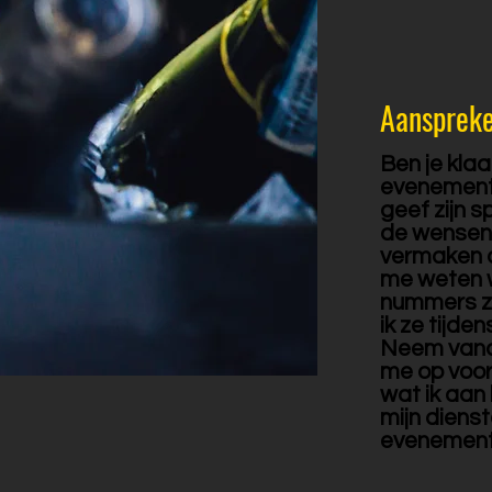
Aanspreke
Ben je klaa
evenement?
geef zijn 
de wensen 
vermaken al
me weten w
nummers zij
ik ze tijde
Neem vand
me op voor
wat ik aan
mijn diens
evenement