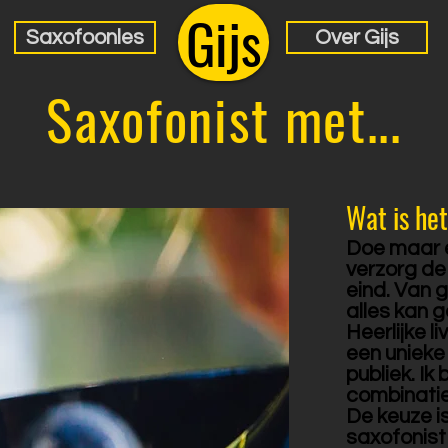
Gijs
Saxofoonles
Over Gijs
Saxofonist met...
Wat is het
Doe maar ee
verzorg de
eind. Van g
alles kan 
Heerlijke l
een unieke
publiek. Ik
combinatie
De keuze i
saxofonist 