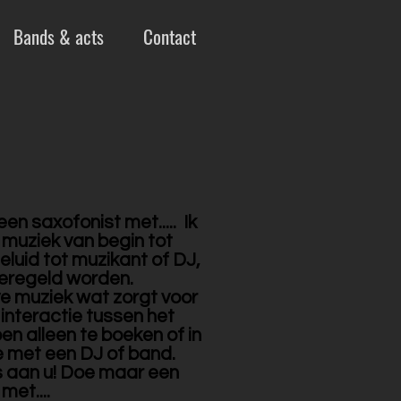
Bands & acts
Contact
n saxofonist met..... Ik
 muziek van begin tot
eluid tot muzikant of DJ,
geregeld worden.
ive muziek wat zorgt voor
 interactie tussen het
 ben alleen te boeken of in
 met een DJ of band.
s aan u! Doe maar een
met....